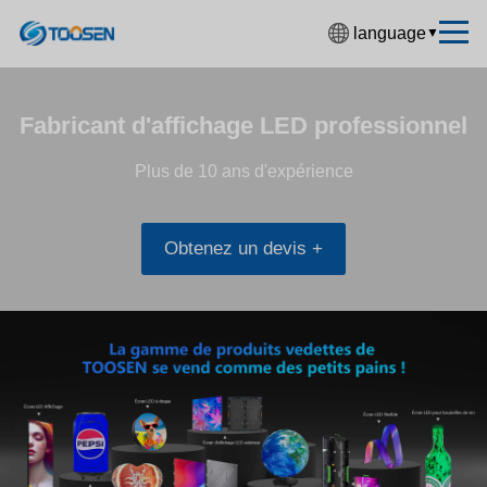
language
▼
中文简体
English
Fabricant d'affichage LED professionnel
Español
Plus de 10 ans d'expérience
Français
Deutsch
Obtenez un devis +
日本語
한국어
Русский
بالعربية
हिंदी