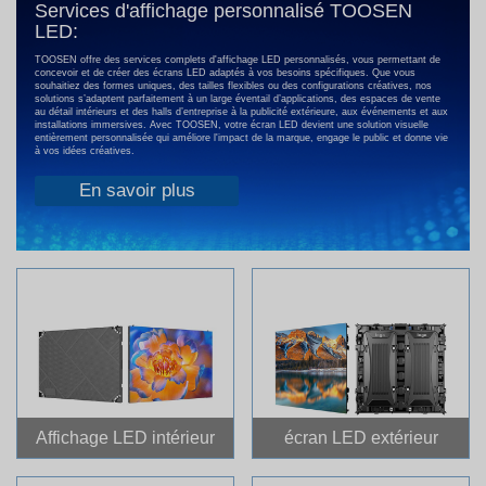
Services d'affichage personnalisé TOOSEN
LED:
TOOSEN offre des services complets d'affichage LED personnalisés, vous permettant de
concevoir et de créer des écrans LED adaptés à vos besoins spécifiques. Que vous
souhaitiez des formes uniques, des tailles flexibles ou des configurations créatives, nos
solutions s’adaptent parfaitement à un large éventail d’applications, des espaces de vente
au détail intérieurs et des halls d’entreprise à la publicité extérieure, aux événements et aux
installations immersives. Avec TOOSEN, votre écran LED devient une solution visuelle
entièrement personnalisée qui améliore l'impact de la marque, engage le public et donne vie
à vos idées créatives.
En savoir plus
Affichage LED intérieur
écran LED extérieur